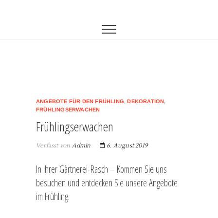
Zum
Gärtnerei Rasch
GÄRTNEREI-RASCH
Inhalt
springen
ANGEBOTE FÜR DEN FRÜHLING
,
DEKORATION
,
FRÜHLINGSERWACHEN
Frühlingserwachen
Verfasst von
Admin
6. August 2019
In Ihrer Gärtnerei-Rasch – Kommen Sie uns
besuchen und entdecken Sie unsere Angebote
im Frühling.