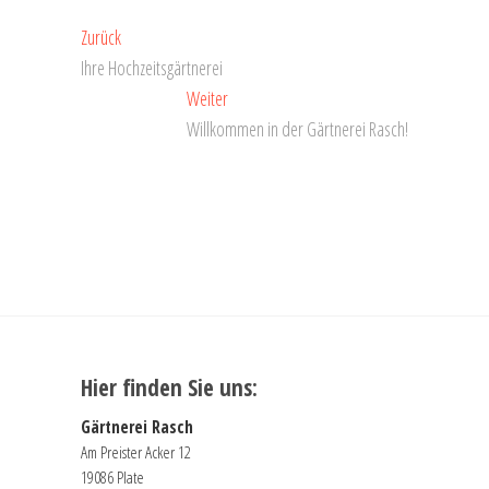
Beitragsnavigation
Vorheriger
Zurück
Beitrag:
Ihre Hochzeitsgärtnerei
Nächster
Weiter
Beitrag:
Willkommen in der Gärtnerei Rasch!
Hier finden Sie uns:
Gärtnerei Rasch
Am Preister Acker 12
19086 Plate