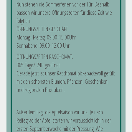
Alle guten Dinge sind
Nun stehen die Sommerferien vor der Tür. Deshalb
3! »Rasch durch den
passen wir unsere Öffnungszeiten für diese Zeit wie
folgt an:
Garten« Band 3... Wir
ÖFFNUNGSZEITEN GESCHÄFT:
sind sehr stolz!
Montag- Freitag: 09.00-15.00Uhr
Mit unseren Büchern sind wir immer
Sonnabend: 09.00-12.00 Uhr
an Ihrer Seite und helfen bei den
ÖFFNUNGSZEITEN RASCHOMAT:
verschiedensten Gartenthemen auf
365 Tage/ 24h geöffnet
die Sprünge: Was verändern, wenn
Gerade jetzt ist unser Raschomat pickepackevoll gefüllt
die Obstbäume keine Früchte tragen?
mit den schönsten Blumen, Pflanzen, Geschenken
Welche Pflanzen sollte man im Herbst
und regionalen Produkten.
schneiden? Wie gewinne ich aus
Tomatenpflanzen Samen für das
nächste Jahr? Wie baut man sinnvolle
Außerdem liegt die Apfelsaison vor uns. Je nach
Futterstationen für unsere Vögel?
Reifegrad der Äpfel starten wir voraussichtlich in der
Welche
ersten Septemberwoche mit der Pressung. Wie