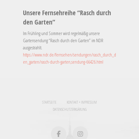
Unsere Fernsehreihe “Rasch durch
den Garten”
Im Frühling und Sommer wird regelmäßig unsere
Gartensendung “Rasch durch den Garten” im NDR
ausgestrahlt.
https://www.ndr.de/fernsehen/sendungen/rasch_durch_d
en_garten/rasch-durch-garten,sendung-66426.html
STARTSEITE
KONTAKT + IMPRESSUM
DATENSCHUTZERKLÄRUNG
facebook
instagram