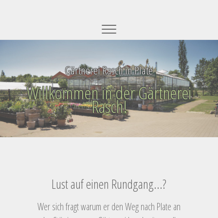
Zum
Gärtnerei Rasch
GÄRTNEREI-RASCH
Inhalt
springen
Gärtnerei Rasch in Plate
Willkommen in der Gärtnerei
Rasch!
Lust auf einen Rundgang...?
Wer sich fragt warum er den Weg nach Plate an