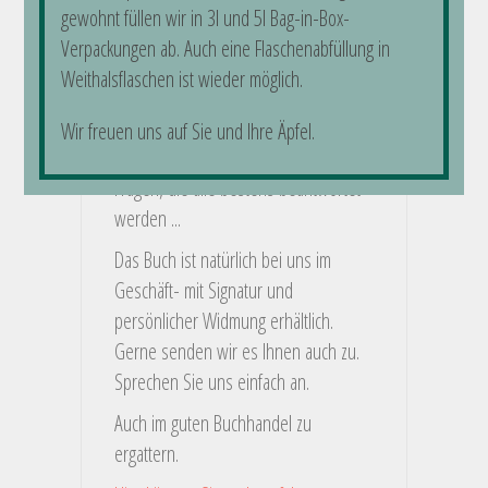
gewohnt füllen wir in 3l und 5l Bag-in-Box-
Obst- und Gemüsesorten kann man
Verpackungen ab. Auch eine Flaschenabfüllung in
bereits im Februar auf der
Weithalsflaschen ist wieder möglich.
Fensterbank vorziehen? Und warum ist
es gut, ruhig mal in den Garten zu
Wir freuen uns auf Sie und Ihre Äpfel.
pinkeln?
Fragen, die alle bestens beantwortet
werden ...
Das Buch ist natürlich bei uns im
Geschäft- mit Signatur und
persönlicher Widmung erhältlich.
Gerne senden wir es Ihnen auch zu.
Sprechen Sie uns einfach an.
Auch im guten Buchhandel zu
ergattern.