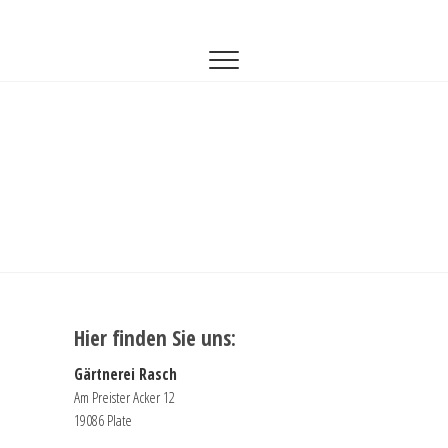
Zum
Gärtnerei Rasch
GÄRTNEREI-RASCH
Inhalt
springen
Hier finden Sie uns:
Gärtnerei Rasch
Am Preister Acker 12
19086 Plate