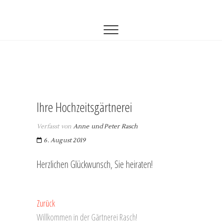
Zum
Gärtnerei Rasch
GÄRTNEREI-RASCH
Inhalt
springen
Ihre Hochzeitsgärtnerei
Verfasst von
Anne und Peter Rasch
6. August 2019
Herzlichen Glückwunsch, Sie heiraten!
Beitragsnavigation
Vorheriger
Zurück
Beitrag:
Willkommen in der Gärtnerei Rasch!