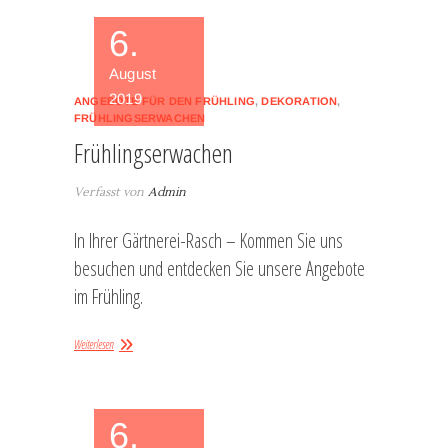
6.
August
2019
ANGEBOTE FÜR DEN FRÜHLING
,
DEKORATION
,
FRÜHLINGSERWACHEN
Frühlingserwachen
Verfasst von
Admin
In Ihrer Gärtnerei-Rasch – Kommen Sie uns
besuchen und entdecken Sie unsere Angebote
im Frühling.
Weiterlesen
6.