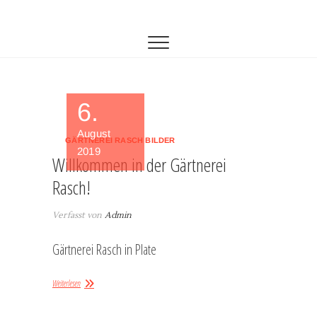
Zum
Gärtnerei Rasch
GÄRTNEREI-RASCH
Inhalt
springen
6.
August
GÄRTNEREI RASCH BILDER
2019
Willkommen in der Gärtnerei
Rasch!
Verfasst von
Admin
Gärtnerei Rasch in Plate
Weiterlesen