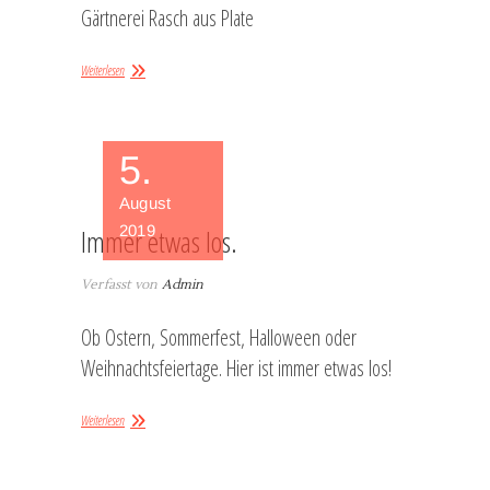
Gärtnerei Rasch aus Plate
Weiterlesen
5.
August
2019
Immer etwas los.
Verfasst von
Admin
Ob Ostern, Sommerfest, Halloween oder
Weihnachtsfeiertage. Hier ist immer etwas los!
Weiterlesen