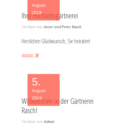
August
2019
Ihre Hochzeitsgärtnerei
Verfasst von
Anne und Peter Rasch
Herzlichen Glückwunsch, Sie heiraten!
Weiterlesen
5.
August
2019
Willkommen in der Gärtnerei
Rasch!
Verfasst von
Admin