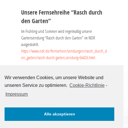
Unsere Fernsehreihe “Rasch durch
den Garten”
Im Frühling und Sommer wird regelmäßig unsere
Gartensendung “Rasch durch den Garten” im NDR
ausgestrahlt.
https://www.ndr.de/fernsehen/sendungen/rasch_durch_d
en_garten/rasch-durch-garten,sendung-66426.html
Wir verwenden Cookies, um unsere Website und
unseren Service zu optimieren.
Cookie-Richtlinie
-
Impressum
STARTSEITE
KONTAKT + IMPRESSUM
DATENSCHUTZERKLÄRUNG
Alle akzeptieren
facebook
instagram