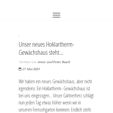
Zum
Gärtnerei Rasch
GÄRTNEREI-RASCH
Inhalt
springen
,
Unser neues Hoklartherm-
Gewächshaus steht…
Verfasst von
Anne und Peter Rasch
27. Mai 2025
Wir haben ein neues Gewächshaus, aber nicht
irgendeins: Ein Hoklartherm- Gewächshaus ist
bei uns eingezogen… Unser Gärtnerherz schlägt
nun jeden Tag etwas höher wenn wir in
unseren Fernsehgarten kommen. Endlich steht