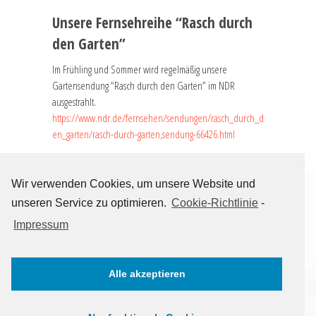
Unsere Fernsehreihe “Rasch durch
den Garten”
Im Frühling und Sommer wird regelmäßig unsere
Gartensendung “Rasch durch den Garten” im NDR
ausgestrahlt.
https://www.ndr.de/fernsehen/sendungen/rasch_durch_d
en_garten/rasch-durch-garten,sendung-66426.html
Wir verwenden Cookies, um unsere Website und
unseren Service zu optimieren.
Cookie-Richtlinie
-
Impressum
STARTSEITE
KONTAKT + IMPRESSUM
DATENSCHUTZERKLÄRUNG
Alle akzeptieren
facebook
instagram