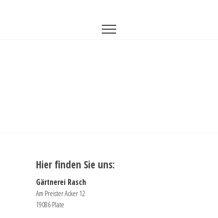
Zum
Gärtnerei Rasch
GÄRTNEREI-RASCH
Inhalt
springen
Hier finden Sie uns:
Gärtnerei Rasch
Am Preister Acker 12
19086 Plate