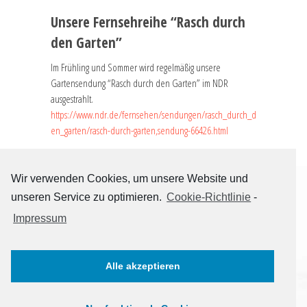
Unsere Fernsehreihe “Rasch durch
den Garten”
Im Frühling und Sommer wird regelmäßig unsere
Gartensendung “Rasch durch den Garten” im NDR
ausgestrahlt.
https://www.ndr.de/fernsehen/sendungen/rasch_durch_d
en_garten/rasch-durch-garten,sendung-66426.html
Wir verwenden Cookies, um unsere Website und
unseren Service zu optimieren.
Cookie-Richtlinie
-
Impressum
STARTSEITE
KONTAKT + IMPRESSUM
DATENSCHUTZERKLÄRUNG
Alle akzeptieren
facebook
instagram