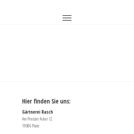
Zum
Gärtnerei Rasch
GÄRTNEREI-RASCH
Inhalt
springen
Hier finden Sie uns:
Gärtnerei Rasch
Am Preister Acker 12
19086 Plate